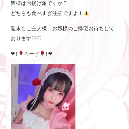
皆様は唐揚げ派ですか？
どちらも食べすぎ注意ですよ！
週末もご主人様、お嬢様のご帰宅お待ちして
おります♡♡
❤︎†
ろーず
†❤︎