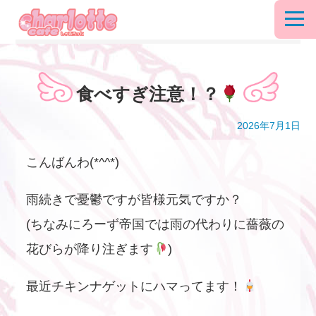
食べすぎ注意！？
2026年7月1日
こんばんわ(*^^*)
雨続きで憂鬱ですが皆様元気ですか？
(ちなみにろーず帝国では雨の代わりに薔薇の
花びらが降り注ぎます
)
最近チキンナゲットにハマってます！