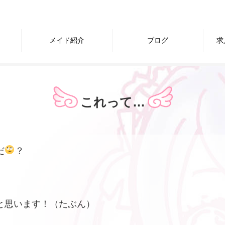
メイド紹介
ブログ
求
これって…
だ
？
と思います！（たぶん）