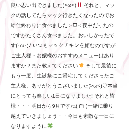
良い思い出できました(>ω<)
それと、マッ
クの話してたらマック行きたくなったのでお
給仕終わりに食べました＞ᗜ＜夜中だったの
ですがたくさん食べました。おいしかったで
す(･ω･)ﾉ いつもマックチキンを頼むのですが
ご主人様・お嬢様のおすすめメニューはあり
ますか？また教えてください︎
︎ そして最後に
もう一度、生誕祭にご帰宅してくださったご
主人様、ありがとうございました(>ω<)♡本当
にとっても楽しい1日になりました! それと皆
様・・・明日から9月ですね( i꒳i )一緒に乗り
越えていきましょう・・今日も素敵な一日に
なりますように