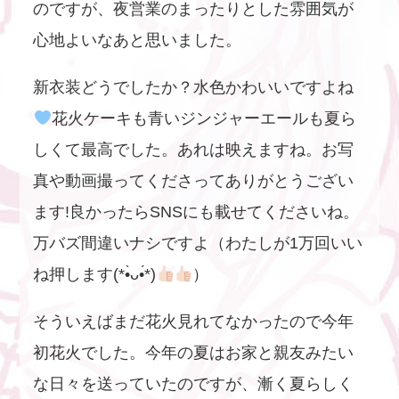
のですが、夜営業のまったりとした雰囲気が
心地よいなあと思いました。
新衣装どうでしたか？水色かわいいですよね
花火ケーキも青いジンジャーエールも夏ら
しくて最高でした。あれは映えますね。お写
真や動画撮ってくださってありがとうござい
ます!良かったらSNSにも載せてくださいね。
万バズ間違いナシですよ（わたしが1万回いい
ね押します(*•̀ᴗ•́*)
）
そういえばまだ花火見れてなかったので今年
初花火でした。今年の夏はお家と親友みたい
な日々を送っていたのですが、漸く夏らしく