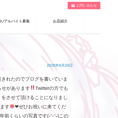
お問い合わせ
mail
人/アルバイト募集
お店紹介
2025年8月24日
起きれたのでブログを書いていま
知らせがあります
Twitterの方でも
トをさせて頂けることになりまし
します
❤︎ぜひお祝いに来てくだ
くらいの写真です(˶ᵔᵕᵔ˶)この