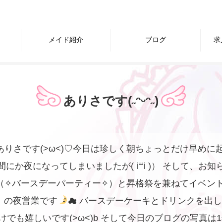
メイド紹介
ブログ
求
ありさです(˶ᵔᵕᵔ˶)
りさです(>ω<)♡今日は珍しく朝ちょっとだけ早めに
にか夜になってしまいましたが( i꒳i )） そして、お
✧︎バースデーパーティー✧︎）と昇格祭を兼ねてイベン
:00〉の夜営業です
☁ バースデーケーキとドリンクを出
でも嬉しいです(>ω<)b そして今日のブログの写真は1年前