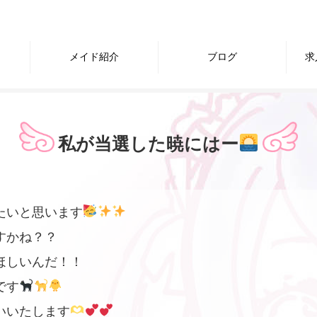
メイド紹介
ブログ
求
私が当選した暁にはー
たいと思います
すかね？？
ほしいんだ！！
です
いいたします