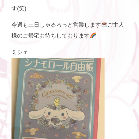
す(笑)
今週も土日しゃるろっと営業します
ご主人
様のご帰宅お待ちしております
ミシェ