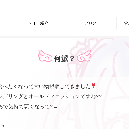
メイド紹介
ブログ
求
何派？
食べたくなって甘い物摂取してきました
ンデリングとオールドファッションですね??
ろで気持ち悪くなって?←
?？