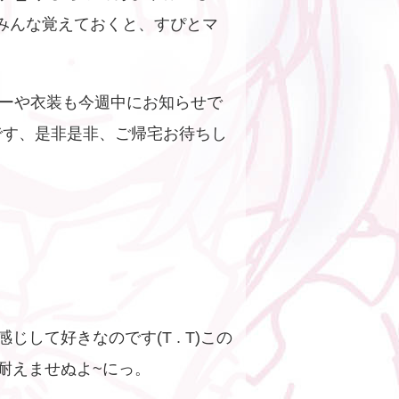
みんな覚えておくと、すぴとマ
ーや衣装も今週中にお知らせで
です、是非是非、ご帰宅お待ちし
感じして好きなのです(T . T)この
耐えませぬよ~にっ。