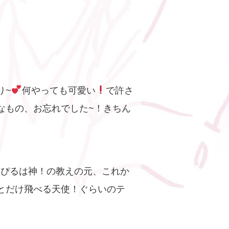
り~
何やっても可愛い
で許さ
なもの、お忘れでした~！きちん
すぴるは神！の教えの元、これか
とだけ飛べる天使！ぐらいのテ