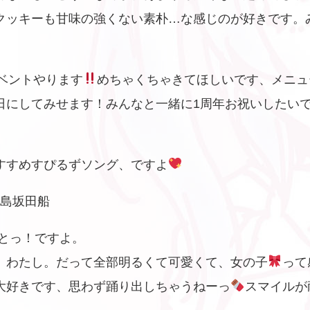
クッキーも甘味の強くない素朴…な感じのが好きです。
ベントやります
めちゃくちゃきてほしいです、メニュ
日にしてみせます！みんなと一緒に1周年お祝いしたい
すすめすぴるずソング、ですよ
／浦島坂田船
んとっ！ですよ。
。わたし。だって全部明るくて可愛くて、女の子
って
大好きです、思わず踊り出しちゃうねーっ
スマイルが