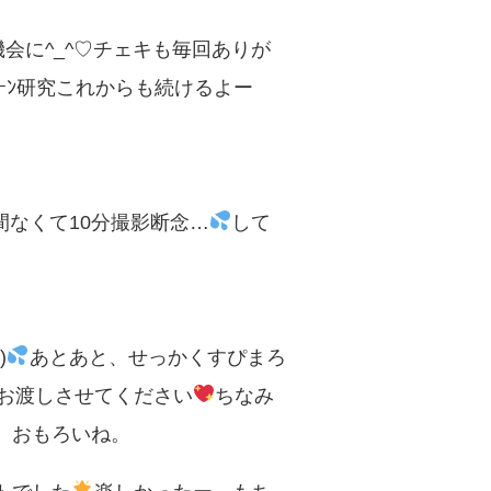
機会に^_^♡チェキも毎回ありが
ｬﾊｰﾝ研究これからも続けるよー
間なくて10分撮影断念…
して
)
あとあと、せっかくすぴまろ
お渡しさせてください
ちなみ
。おもろいね。