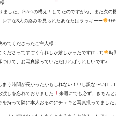
人様！
りました。ﾁｬﾊｰﾝの構え！してたのですがね、また次の
、レアな3人の絡みを見られたあなたはラッキーー
ﾁ
決めてくださったご主人様！
ださってすごくうれしか嬉しかったです(T . T)
時
耳つけて、お写真撮っていただければうれしいです♪
う時間が長かったかもしれない！申し訳な〜い(T . T
お渡しを忘れておりました
来週にでも必ず、きちんと
キを持って隣に本人おるのにチェキと写真撮ってました