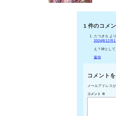
1 件のコメ
たつきち
より
2024年12月11
え？神として
返信
コメントを
メールアドレス
コメント
※