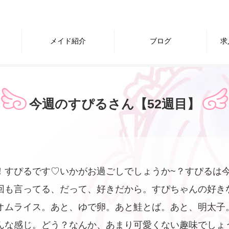
メイド紹介
ブログ
求
今週のすぴるさん【52週目】
！すぴるです♡いかがお過ごしでしょうか~？すぴるは
回も言ってる、だって、好きだから。すぴちゃんの好き
オムライス。あと、ゆで卵。あと鮭とば。あと、明太子
んな感じ。どう？なんか、あまり可愛くない趣味でしょう