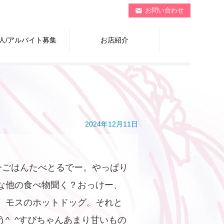
お問い合わせ
mail
人/アルバイト募集
お店紹介
2024年12月11日
今ごはんたべとるでー。やっぱり
な他の食べ物聞く？おっけー、
。モスのホットドッグ。それと
^_^すぴちゃんあまり甘いもの