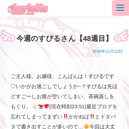
今週のすぴるさん【48週目】
2024年11月13日
ご主人様、お嬢様、こんばんは！すぴるです
♡いかがお過ごしでしょうか~？すぴるは先ほ
どすごーしお腹が空いてしまい、茶碗蒸しを
もぐり。
(現在時刻23:51)最近ブログを
忘れてしまってまずい
かかねば
とドタバ
タで書き出すことが多いので…
今回は大丈