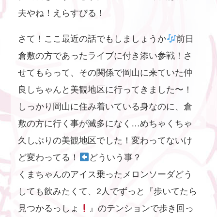
夫やね！えらすぴる！
さて！ここ最近の話でもしましょうか
前日
倉敷の方であったライブに付き添い参戦！さ
せてもらって、その関係で岡山に来ていた仲
良しちゃんと美観地区に行ってきました〜！
しっかり岡山に住み着いている身なのに、倉
敷の方に行く事が滅多になく…めちゃくちゃ
久しぶりの美観地区でした！変わってないけ
ど変わってる！
どういう事？
くまちゃんのアイス乗ったメロンソーダどう
しても飲みたくて、2人でずっと『歩いてたら
見つかるっしょ
』のテンションで歩き回っ