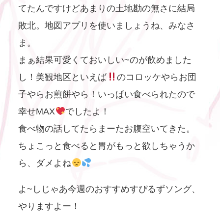
てたんですけどあまりの土地勘の無さに結局
敗北。地図アプリを使いましょうね、みなさ
ま。
まぁ結果可愛くておいしい~のが飲めました
し！美観地区といえば
のコロッケやらお団
子やらお煎餅やら！いっぱい食べられたので
幸せMAX
でしたよ！
食べ物の話してたらまーたお腹空いてきた。
ちょこっと食べると胃がもっと欲しちゃうか
ら、ダメよね
よ~しじゃあ今週のおすすめすぴるずソング、
やりますよー！