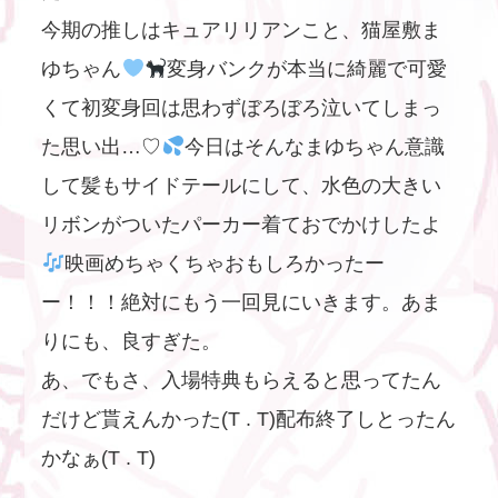
今期の推しはキュアリリアンこと、猫屋敷ま
ゆちゃん
変身バンクが本当に綺麗で可愛
くて初変身回は思わずぼろぼろ泣いてしまっ
た思い出…♡
今日はそんなまゆちゃん意識
して髪もサイドテールにして、水色の大きい
リボンがついたパーカー着ておでかけしたよ
映画めちゃくちゃおもしろかったー
ー！！！絶対にもう一回見にいきます。あま
りにも、良すぎた。
あ、でもさ、入場特典もらえると思ってたん
だけど貰えんかった(T . T)配布終了しとったん
かなぁ(T . T)