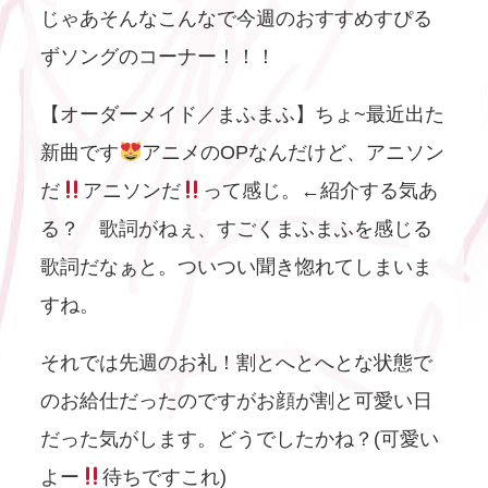
じゃあそんなこんなで今週のおすすめすぴる
ずソングのコーナー！！！
【オーダーメイド／まふまふ】ちょ~最近出た
新曲です
アニメのOPなんだけど、アニソン
だ
アニソンだ
って感じ。←紹介する気あ
る？ 歌詞がねぇ、すごくまふまふを感じる
歌詞だなぁと。ついつい聞き惚れてしまいま
すね。
それでは先週のお礼！割とへとへとな状態で
のお給仕だったのですがお顔が割と可愛い日
だった気がします。どうでしたかね？(可愛い
よー
待ちですこれ)