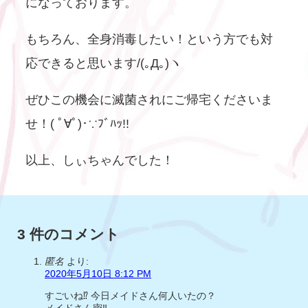
になっております。
もちろん、全身消毒したい！という方でも対
応できると思います/(｡Д｡)ヽ
ぜひこの機会に滅菌されにご帰宅くださいま
せ！( ﾟ∀ﾟ)･∵ﾌﾞﾊｯ!!
以上、しぃちゃんでした！
3 件のコメント
匿名
より:
2020年5月10日 8:12 PM
すごいね⁉︎ 今日メイドさん何人いたの？