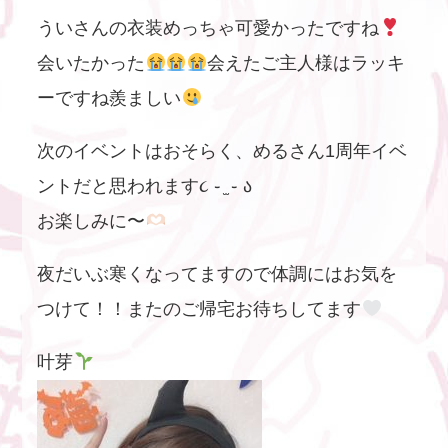
ういさんの衣装めっちゃ可愛かったですね
会いたかった
会えたご主人様はラッキ
ーですね羨ましい
次のイベントはおそらく、めるさん1周年イベ
ントだと思われます૮ ֊ ̫ ֊ ა
お楽しみに〜
夜だいぶ寒くなってますので体調にはお気を
つけて！！またのご帰宅お待ちしてます
叶芽