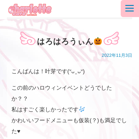
はろはろうぃん
2022年11月3日
こんばんは！叶芽です(ᐡᴗ ̫ ᴗᐡ)
この前のハロウィンイベントどうでした
か？？
私はすごく楽しかったです
かわいいフードメニューも仮装(？)も満足でし
た♥️