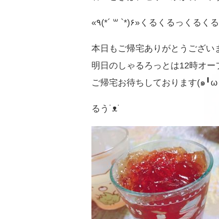
«٩(*´ ꒳ `*)۶»くるくるっくるく
本日もご帰宅ありがとうござい
明日のしゃるろっとは12時オー
ご帰宅お待ちしております(๑╹ω╹
るう˙ᴥ˙