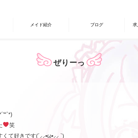
メイド紹介
ブログ
求
ぜりーっ
`*)
た
笑
きです(´⸝⸝•ω•⸝⸝ `)