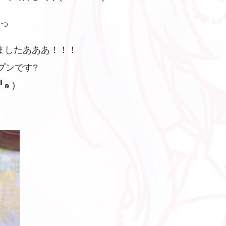
るっ
ましたあああ！！！
プンです?
๑ )