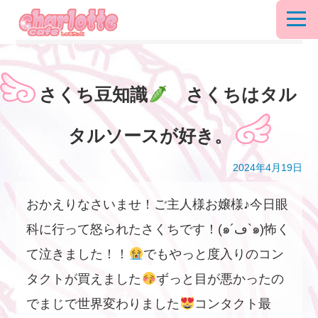
さくち豆知識
さくちはタル
タルソースが好き。
2024年4月19日
おかえりなさいませ！ご主人様お嬢様♪今日眼
科に行って怒られたさくちです！(๑´ڡ`๑)怖く
て泣きました！！
でもやっと度入りのコン
タクトが買えました
ずっと目が悪かったの
でまじで世界変わりました
コンタクト最