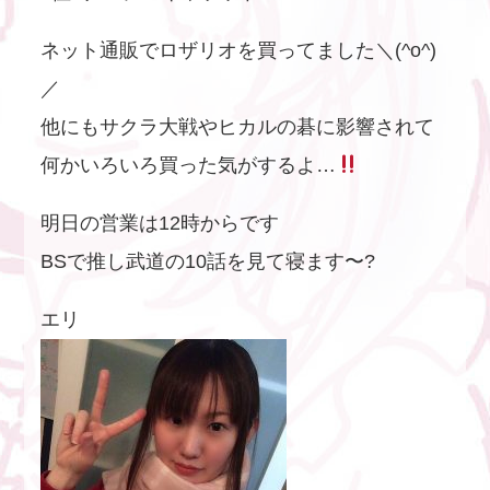
ネット通販でロザリオを買ってました＼(^o^)
／
他にもサクラ大戦やヒカルの碁に影響されて
何かいろいろ買った気がするよ…
明日の営業は12時からです
BSで推し武道の10話を見て寝ます〜?
エリ