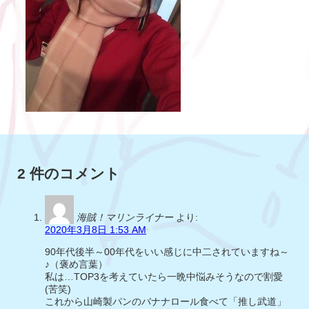
2 件のコメント
海賊！マリンライナー
より:
2020年3月8日 1:53 AM
90年代後半～00年代をいい感じに中二されていますね～
♪（褒め言葉）
私は…TOP3を考えていたら一晩中悩みそうなので割愛
(苦笑)
これから山崎製パンのバナナロール食べて「推し武道」