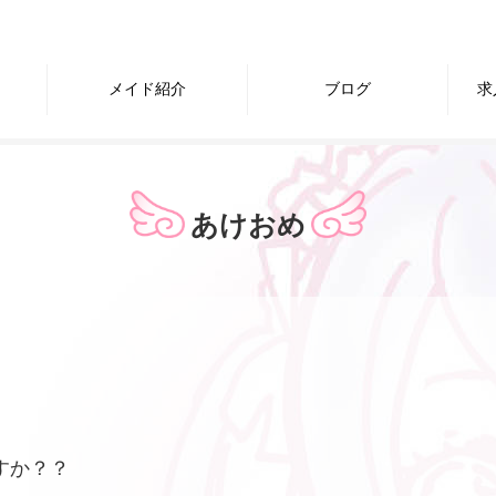
メイド紹介
ブログ
求
あけおめ
すか？？