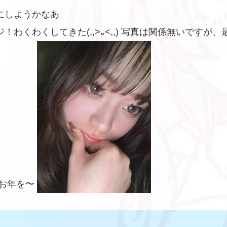
にしようかなあ
わくわくしてきた(,,>᎑<,,) 写真は関係無いです
いお年を〜