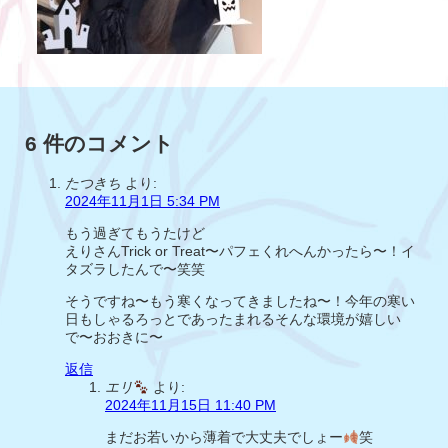
6 件のコメント
たつきち
より:
2024年11月1日 5:34 PM
もう過ぎてもうたけど
えりさんTrick or Treat〜パフェくれへんかったら〜！イ
タズラしたんで〜笑笑
そうですね〜もう寒くなってきましたね〜！今年の寒い
日もしゃるろっとであったまれるそんな環境が嬉しい
で〜おおきに〜
返信
エリ
より:
2024年11月15日 11:40 PM
まだお若いから薄着で大丈夫でしょー
笑