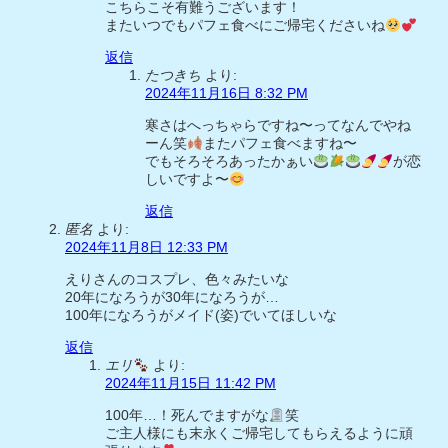
こちらこそ有難うございます！
またいつでもパフェ食べにご帰宅くださいね
返信
たつきち
より:
2024年11月16日 8:32 PM
寒さはへっちゃらですね〜ってなんでやね
ーん笑
またパフェ食べますね〜
でもそろそろあったかぁい
が恋
しいですよ〜
返信
匿名
より:
2024年11月8日 12:33 PM
えりさんのコスプレ、色々みたいな
20年になろうが30年になろうが…
100年になろうがメイド(姿)でいてほしいな
返信
エリ
より:
2024年11月15日 11:42 PM
100年…！死んでますがな
笑
ご主人様にも末永くご帰宅してもらえるように頑